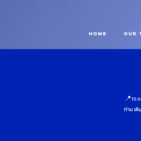
HOME
OUR 
📍15 ก.
ท่าน เต