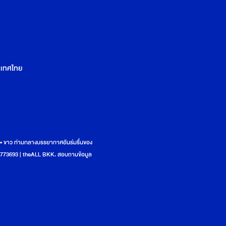
ระเทศไทย
ง • ขาว ท่ามกลางบรรยากาศอันร่มรื่นของ
83-5773693 | theALL BKK. สอบถามข้อมูล