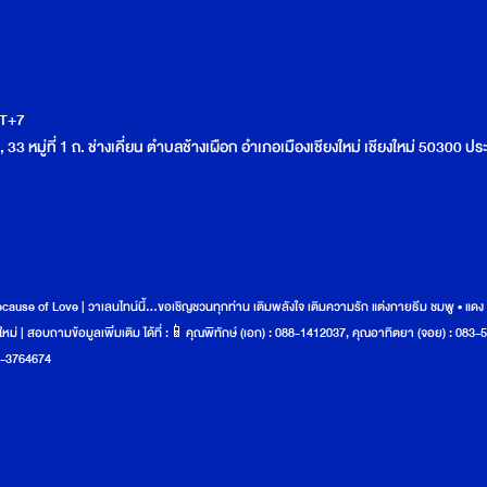
MT+7
33 หมู่ที่ 1 ถ. ช่างเคี่ยน ตำบลช้างเผือก อำเภอเมืองเชียงใหม่ เชียงใหม่ 50300 ป
cause of Love | วาเลนไทน์นี้…ขอเชิญชวนทุกท่าน เติมพลังใจ เติมความรัก แต่งกายธีม ชมพู • แด
หม่ | สอบถามข้อมูลเพิ่มเติม ได้ที่ :📱คุณพิทักษ์ (เอก) : 088-1412037, คุณอาทิตยา (จอย) : 0
081-3764674