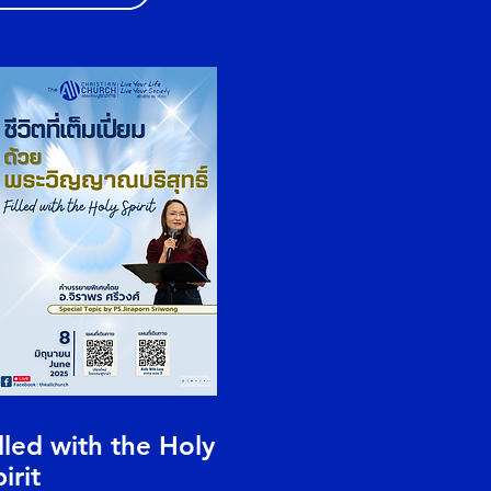
lled with the Holy
irit