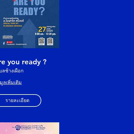
re you ready ?
บลช้างเผือก
มูลเพิ่มเติม
รายละเอียด