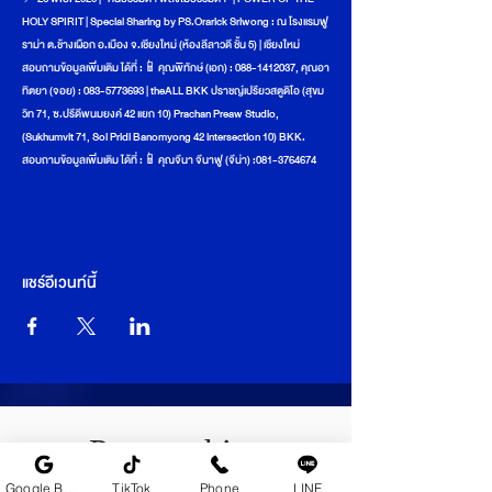
HOLY SPIRIT | Special Sharing by PS.Orarick Sriwong : ณ โรงแรมฟู
ราม่า ต.ช้างเผือก อ.เมือง จ.เชียงใหม่ (ห้องลีลาวดี ชั้น 5) | เชียงใหม่ 
สอบถามข้อมูลเพิ่มเติม ได้ที่ :📱คุณพิทักษ์ (เอก) : 088-1412037, คุณอา
ทิตยา (จอย) : 083-5773693 | theALL BKK ปราชญ์เปรียวสตูดิโอ (สุขม
วิท 71, ซ.ปรีดีพนมยงค์ 42 แยก 10) Prachan Preaw Studio, 
(Sukhumvit 71, Soi Pridi Banomyong 42 intersection 10) BKK. 
สอบถามข้อมูลเพิ่มเติม ได้ที่ :📱คุณจีนา จีนาฟู (จีน่า) :081-3764674
แชร์อีเวนท์นี้
Partnerships
Google Business Profile
TikTok
Phone
LINE