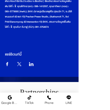
เคียว ห้องปารีส ชั้น 2 อ.เมือง จ.เชียงใหม่ |  เชียงใหม่ สอบถามข้อมูลเพิ่ม
เติม ได้ที่ :📱คุณพิทักษ์ (เอก) : 088-1412037, คุณอาทิตยา (จอย) : 
083-5773693 | theALL BKK ปราชญ์เปรียวสตูดิโอ (สุขมวิท 71, ซ.ปรีดี
พนมยงค์ 42 แยก 10) Prachan Preaw Studio, (Sukhumvit 71, Soi 
Pridi Banomyong 42 intersection 10) BKK. สอบถามข้อมูลเพิ่มเติม 
ได้ที่ :📱คุณจีนา จีนาฟู (จีน่า) :081-3764674
แชร์อีเวนท์นี้
Partnerships
Google Business Profile
TikTok
Phone
LINE